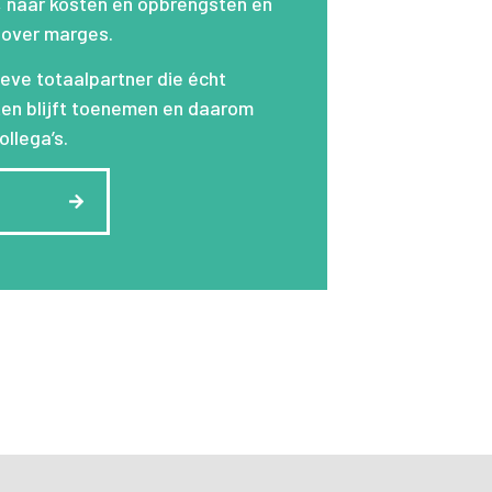
 naar kosten en opbrengsten en
 over marges.
eve totaalpartner die écht
ten blijft toenemen en daarom
ollega’s.