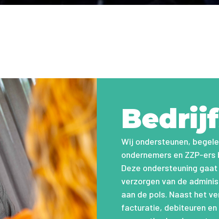
Bedrijf
Wij ondersteunen, begele
ondernemers en ZZP-ers bi
Deze ondersteuning gaat v
verzorgen van de administ
aan de pols. Naast het ve
facturatie, debiteuren e