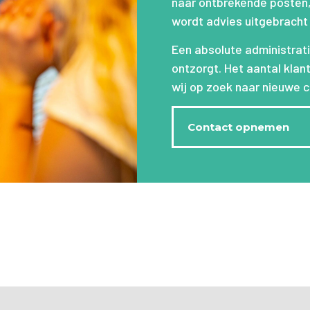
naar ontbrekende posten,
wordt advies uitgebracht
Een absolute administrati
ontzorgt. Het aantal klan
wij op zoek naar nieuwe c
Contact opnemen